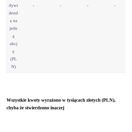
dywi
-
-
-
-
dend
a na
jedn
ą
akcj
ę
(PL
N)
Wszystkie kwoty wyrażono w tysiącach złotych (PLN),
chyba że stwierdzono inaczej