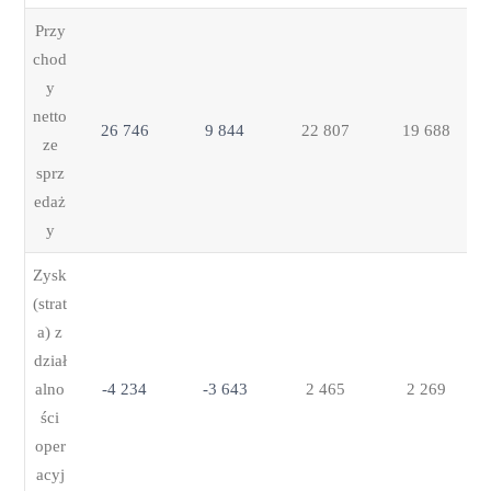
Przy
chod
y
netto
26 746
9 844
22 807
19 688
ze
sprz
edaż
y
Zysk
(strat
a) z
dział
alno
-4 234
-3 643
2 465
2 269
ści
oper
acyj