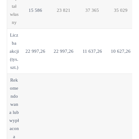
tał
15 586
23 821
37 365
35 029
włas
ny
Licz
ba
akcji
22 997,26
22 997,26
11 637,26
10 627,26
(tys.
szt.)
Rek
ome
ndo
wan
a lub
wypł
acon
a