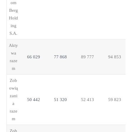
om
Berg
Hold
ing
S.A.
Akty
wa
66 029
77 868
89 777
94 853
raze
m
Zob
owią
zani
50 442
51 320
52 413
59 823
a
raze
m
Zob