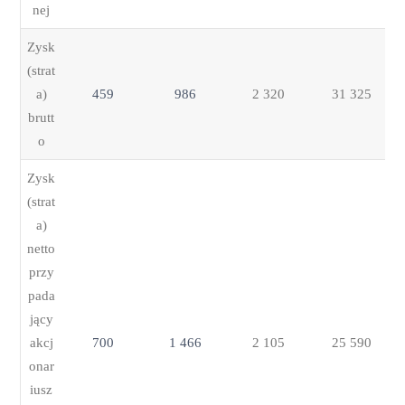
nej
Zysk
(strat
a)
459
986
2 320
31 325
brutt
o
Zysk
(strat
a)
netto
przy
pada
jący
akcj
700
1 466
2 105
25 590
onar
iusz