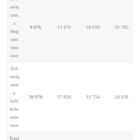
owią
zani
a
9 076
13 470
18 659
35 785
dług
oter
min
owe
Zob
owią
zani
a
39 970
37 850
33 754
24 038
krót
kote
rmin
owe
Kapi