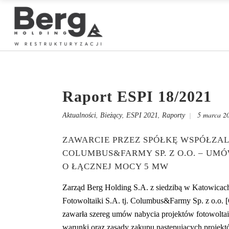
Raport ESPI 18/2021
,
,
,
5 marca 2
Aktualności
Bieżący
ESPI 2021
Raporty
ZAWARCIE PRZEZ SPÓŁKĘ WSPÓŁZALE
COLUMBUS&FARMY SP. Z O.O. – UM
O ŁĄCZNEJ MOCY 5 MW
Zarząd Berg Holding S.A. z siedzibą w Katowicach
Fotowoltaiki S.A. tj. Columbus&Farmy Sp. z o.o. 
zawarła szereg umów nabycia projektów fotowolta
warunki oraz zasady zakupu następujących projekt