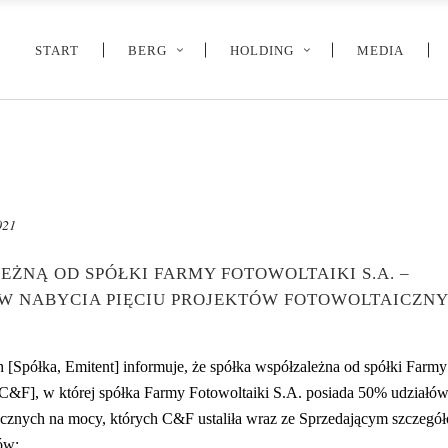
START
BERG
HOLDING
MEDIA
021
ŻNĄ OD SPÓŁKI FARMY FOTOWOLTAIKI S.A. –
ÓW NABYCIA PIĘCIU PROJEKTÓW FOTOWOLTAICZN
 [Spółka, Emitent] informuje, że spółka współzależna od spółki Farmy
[C&F], w której spółka Farmy Fotowoltaiki S.A. posiada 50% udziałów
icznych na mocy, których C&F ustaliła wraz ze Sprzedającym szczegó
ów: