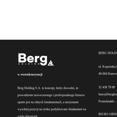
BERG HOLDI
ul. Kopernika 
40-064 Katow
w restrukturyzacji
32 438 79 00
Berg Holding S.A. to koncept, który dowodzi, że
biuro@berghol
prowadzenie nowoczesnego i profesjonalnego biznesu
Poniedziałek –
oparte jest na silnych fundamentach, a utrzymanie
wysokiej pozycji na rynku podyktowane działaniami na
BIURO OBS
wielu obszarach.