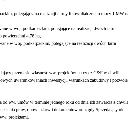
ackim, polegający na realizacji farmy fotowoltaicznej o mocy 1 MW n
owane w woj. podkarpackim, polegające na realizacji dwóch farm
o powierzchni 4,78 ha,
owane w woj. podkarpackim, polegające na realizacji dwóch farm
edający przeniesie własność ww. projektów na rzecz C&F w chwili
skowych uwarunkowaniach inwestycji, warunkach zabudowy i pozwole
a od ww. umów w terminie jednego roku od dnia ich zawarcia z chwilą
eniesienia praw, obowiązków i dokumentów oraz gdy Sprzedający nie
ww. projektami.